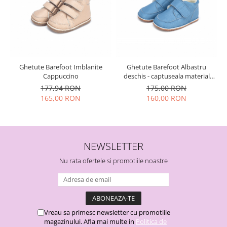
Ghetute Barefoot Imblanite
Ghetute Barefoot Albastru
Cappuccino
deschis - captuseala material
textil
177,94 RON
175,00 RON
165,00 RON
160,00 RON
NEWSLETTER
Nu rata ofertele si promotiile noastre
Vreau sa primesc newsletter cu promotiile
magazinului. Afla mai multe in
Politica de