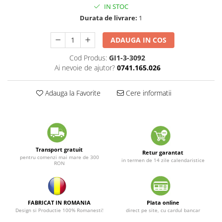
IN STOC
Durata de livrare:
1
ADAUGA IN COS
Cod Produs:
GI1-3-3092
Ai nevoie de ajutor?
0741.165.026
Adauga la Favorite
Cere informatii
Transport gratuit
Retur garantat
pentru comenzi mai mare de 300
in termen de 14 zile calendaristice
RON
FABRICAT IN ROMANIA
Plata online
Design si Productie 100% Romanesti!
direct pe site, cu cardul bancar