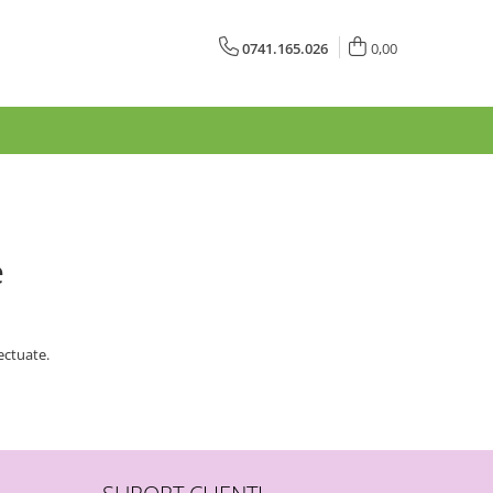
0741.165.026
0,00
e
ectuate.
SUPORT CLIENTI