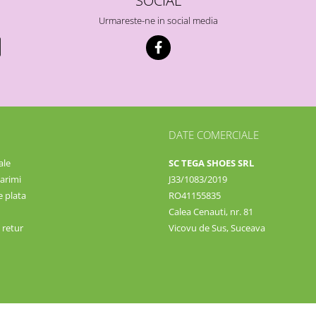
Urmareste-ne in social media
DATE COMERCIALE
ale
SC TEGA SHOES SRL
arimi
J33/1083/2019
 plata
RO41155835
Calea Cenauti, nr. 81
 retur
Vicovu de Sus, Suceava