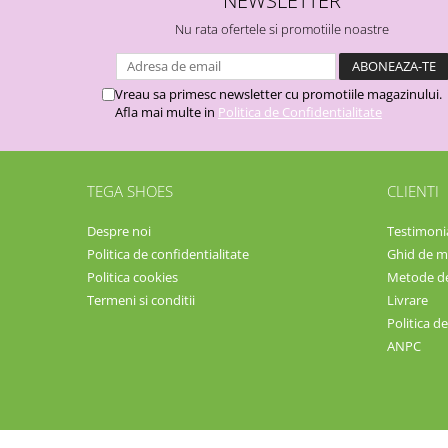
Nu rata ofertele si promotiile noastre
Vreau sa primesc newsletter cu promotiile magazinului.
Afla mai multe in
Politica de Confidentialitate
TEGA SHOES
CLIENTI
Despre noi
Testimoni
Politica de confidentialitate
Ghid de m
Politica cookies
Metode de
Termeni si conditii
Livrare
Politica de
ANPC