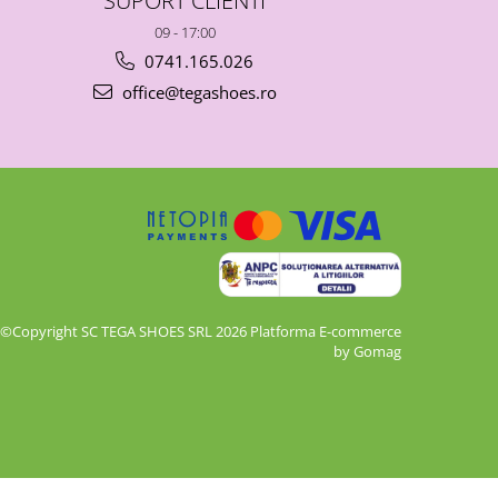
09 - 17:00
0741.165.026
office@tegashoes.ro
©Copyright SC TEGA SHOES SRL 2026
Platforma E-commerce
by Gomag